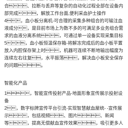
比对; 内置非接触式体温测量仪，测量献血者体温;
内置体重秤，测量献血者体重
3，智能采血终端-留样管取样、摇匀;针头热
合、拉断与丢弃等复杂的自动化过程全部在设备内
部完成，解放工作台面,便利采血护士操作
4，血小板分离机-可合理的采集多种组合的可输注血
液成分，是目前市场上为数不多的可满足多业务组合需
求的血液分离系统，可通过单一设备实现采集目标
5，血小板恒温保存箱-将解冻完成后的血小板平置
放入内腔保存架上时，机器可连续不断地输出幅度为
连续左右往复，水平振荡，解决血小板安全保存
的问题。
智能化产品
1，智能宣传投射产品-地面形象宣传展示投射设
备
2，数字标牌宣传平台引流-实现智慧献血屋统- -宣传展