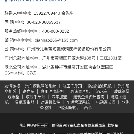
联系91香蕉短视频污
联系人：13922709440 余先生
固 话：86-020-86059537
服务热线：400-800-8232
邮 箱：xianhao266@163.com
公 司：广州市91香蕉短视频污医疗设备股份有限公司
广州总部地址：广州市黄埔区开源大道188号十三栋1301室
湖北公司地址：湖北省钟祥市经济开发区协企联盟园区
C6、C7栋
友情链接
汽车模拟驾驶系统
液压千斤顶
防爆轴流风机
汽车服
务加盟
送血车
食用油灌装机
高速混合机
洒水车
玻璃钢景
观雕塑
液压千斤顶
汽车加盟
建筑企业资质查询
隧道掘进
机
臭氧发生器
对讲机软件
车辆管理系统
电动调节阀
软泡
催化剂
凹版印刷机
西卡