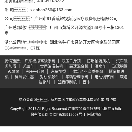
服务热线：400-800-8232
邮 箱：xianhao266@163.com
公 司：广州市91香蕉短视频污医疗设备股份有限公司
广州总部地址：广州市黄埔区开源大道188号十三栋1301
室
湖北公司地址：湖北省钟祥市经济开发区协企联盟园区
C6、C7栋
友情链接
汽车模拟驾驶系统
液压千斤顶
防爆轴流风机
汽车服
务加盟
送血车
食用油灌装机
高速混合机
洒水车
玻璃钢景
观雕塑
液压千斤顶
汽车加盟
建筑企业资质查询
隧道掘进
机
臭氧发生器
对讲机软件
车辆管理系统
电动调节阀
软泡
催化剂
凹版印刷机
西卡
热点关键词：
体检车
医疗车
献血车
查体车
采血车
救护车
CopyRight 2017 All Right Reserved 广州市91香蕉短视频污医疗设备股
份有限公司
粤ICP备35912608号-1
网站地图